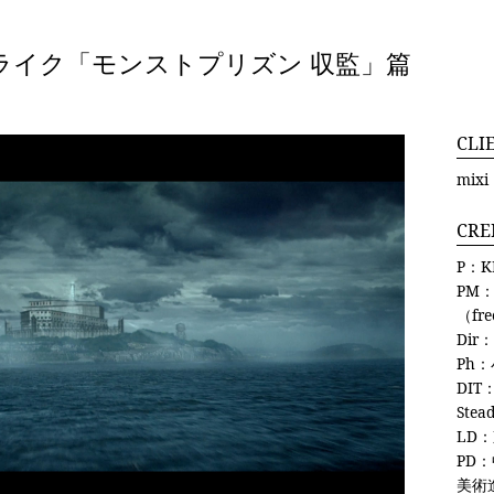
トライク「モンストプリズン 収監」篇
CLI
mixi
CRE
P：K
PM：
（fre
Dir
Ph：
DIT
Ste
LD：
PD
美術進