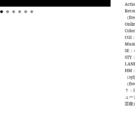
Ac
Rec
（fre
Onli
Colo
CGI
Mus
SE：
STY
LAN
HM：
（sy
（fre
Ｔ：
ュー
芸能