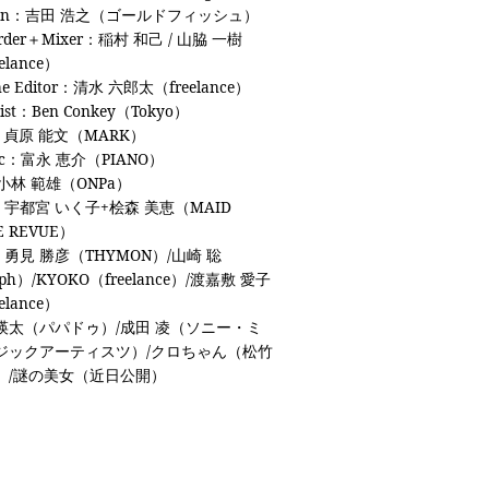
tion：吉田 浩之（ゴールドフィッシュ）
order＋Mixer：稲村 和己 / 山脇 一樹
elance）
ne Editor：清水 六郎太（freelance）
rist：Ben Conkey（Tokyo）
：貞原 能文（MARK）
ic：富永 恵介（PIANO）
小林 範雄（ONPa）
：宇都宮 いく子+桧森 美恵（MAID
E REVUE）
勇見 勝彦（THYMON）/山崎 聡
lph）/KYOKO（freelance）/渡嘉敷 愛子
elance）
瑛太（パパドゥ）/成田 凌（ソニー・ミ
ジックアーティスツ）/クロちゃん（松竹
）/謎の美女（近日公開）