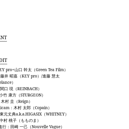
ENT
DIT
EY pro+山口 幹太（Green Tea Film）
藤井 昭嘉（KEY pro）/進藤 慧太
elance）
：関口 現（REINBACH）
小竹 康方（STURGEON）
：木村 圭（Reign）
adicam：木村 太郎（Copain）
東元丈典a.k.a.HIGASIX（WHITNEY）
：中村 桃子（もものま）
行：田崎 一己（Nouvelle Vague）