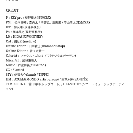
CREDIT
P：KEY pro / 荻野耕太(電通CRX)
PM:：竹内良輔 / 森亮太 / 岡智也 / 廣田麗 / 寺山幸太(電通CRX)
Dir：柳沢翔 (伊達事務所)
Ph：橋本英之(星野事務所)
LD：HIGASIX(WHITNEY)
Crd：國ヒロ(mellow)
Offline Editor：田中貴士(Diamond Snap)
Online Editor： 佐々木賢一
Colorist：マックス・ゴロミドフ(デジタルガーデン)
Mixer/SE：綾城重理人
Music：戸波和義(YUGE inc.)
CG：Slanted
STY：伊賀大介(band) / TEPPEI
HM：AZUMA(MONDO artist-group) / 高草木剛(VANITÈS)
T+MUSIC+NA：菅田将暉(トップコート) / OKAMOTO'S(ソニー・ミュージックアーティ
スツ)