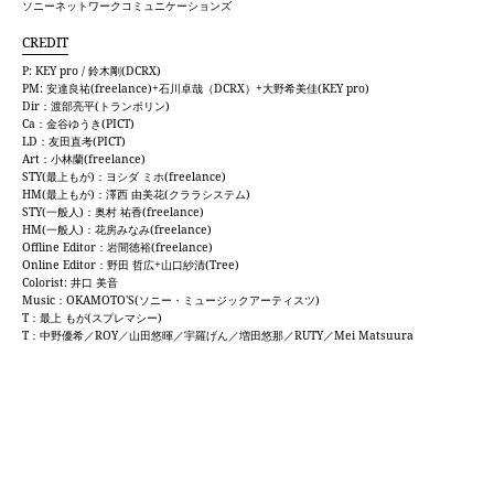
ソニーネットワークコミュニケーションズ
CREDIT
P: KEY pro / 鈴木剛(DCRX)
PM: 安達良祐(freelance)+石川卓哉（DCRX）+大野希美佳(KEY pro)
Dir：渡部亮平(トランポリン)
Ca：金谷ゆうき(PICT)
LD：友田直考(PICT)
Art：小林蘭(freelance)
STY(最上もが)：ヨシダ ミホ(freelance)
HM(最上もが)：澤西 由美花(クララシステム)
STY(一般人)：奥村 祐香(freelance)
HM(一般人)：花房みなみ(freelance)
Offline Editor：岩間徳裕(freelance)
Online Editor：野田 哲広+山口紗清(Tree)
Colorist: 井口 美音
Music：OKAMOTO'S(ソニー・ミュージックアーティスツ)
T：最上 もが(スプレマシー)
T：中野優希／ROY／山田悠暉／宇羅げん／増田悠那／RUTY／Mei Matsuura