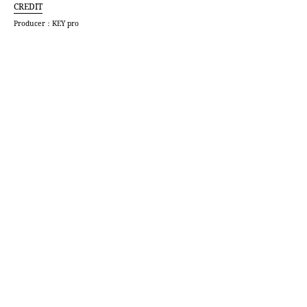
CREDIT
Producer：KEY pro