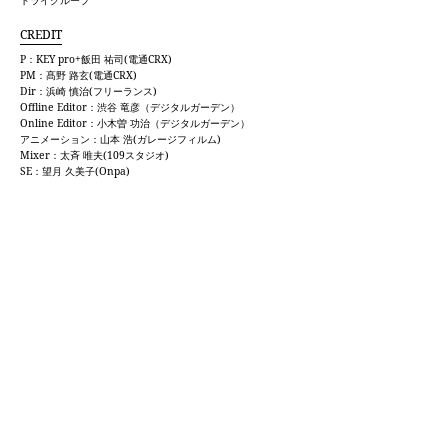
トライグループ
CREDIT
P：KEY pro+飯田 祐司(電通CRX)
PM：髙野 路玄(電通CRX)
Dir：浜崎 慎治(フリーランス)
Offline Editor：渋谷 竜彦（デジタルガーデン）
Online Editor：小木曽 功治（デジタルガーデン）
アニメーション：山本 浩(ガレージフィルム)
Mixer：太斉 唯夫(109スタジオ)
SE：望月 久美子(Onpa)