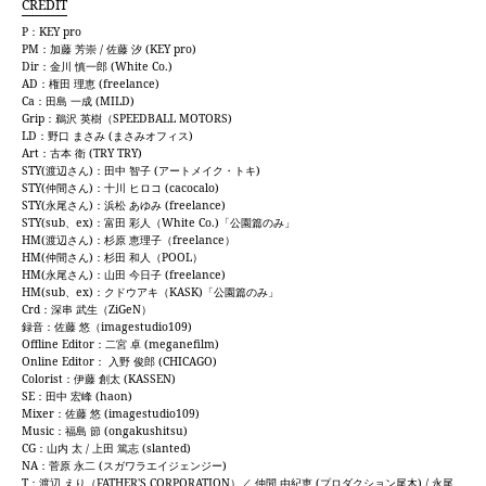
CREDIT
P：KEY pro
PM：加藤 芳崇 / 佐藤 汐 (KEY pro)
Dir：金川 慎一郎 (White Co.)
AD：権田 理恵 (freelance)
Ca：田島 一成 (MILD)
Grip：鵜沢 英樹（SPEEDBALL MOTORS)
LD：野口 まさみ (まさみオフィス)
Art：古本 衛 (TRY TRY)
STY(渡辺さん)：田中 智子 (アートメイク・トキ)
STY(仲間さん)：十川 ヒロコ (cacocalo)
STY(永尾さん)：浜松 あゆみ (freelance)
STY(sub、ex)：富田 彩人（White Co.)「公園篇のみ」
HM(渡辺さん)：杉原 恵理子（freelance）
HM(仲間さん)：杉田 和人（POOL）
HM(永尾さん)：山田 今日子 (freelance)
HM(sub、ex)：クドウアキ（KASK)「公園篇のみ」
Crd：深串 武生（ZiGeN）
録音：佐藤 悠（imagestudio109)
Offline Editor：二宮 卓 (meganefilm)
Online Editor： 入野 俊郎 (CHICAGO)
Colorist：伊藤 創太 (KASSEN)
SE：田中 宏峰 (haon)
Mixer：佐藤 悠 (imagestudio109)
Music：福島 節 (ongakushitsu)
CG：山内 太 / 上田 篤志 (slanted)
NA：菅原 永二 (スガワラエイジェンジー)
T：渡辺 えり（FATHER'S CORPORATION）／ 仲間 由紀恵 (プロダクション尾木) / 永尾