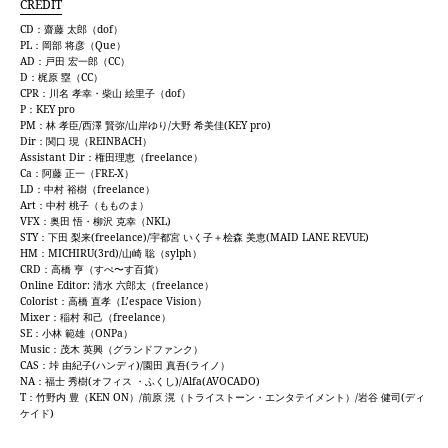
CREDIT
CD：齋藤 太郎（dof）
PL：岡部 将彦（Que）
AD：戸田 宏一郎（CC）
D：梶原 塁（CC）
CPR：川名 孝幸・柴山 絵里子（dof）
P：KEY pro
PM：林 孝臣/西澤 賢弥/山岸ゆり/大野 希美佳(KEY pro)
Dir：関口 現（REINBACH）
Assistant Dir：権田理恵（freelance）
Ca：阿藤 正一（FRE-X）
LD：中村 裕樹（freelance）
Art：中村 桃子（もものま）
VFX：奥田 悟・柳沢 克幸（NKL)
STY：下田 梨来(freelance)/宇都宮 いく子＋桧森 美恵(MAID LANE REVUE)
HM：MICHIRU(3rd)/山崎 聡（sylph）
CRD：高橋 亨（すぺ〜す百貨）
Online Editor: 清水 六郎太（freelance）
Colorist：高橋 直孝（L’espace Vision）
Mixer：稲村 和己（freelance）
SE：小林 範雄（ONPa）
Music：茂木 英興（グランドファンク）
CAS：垰 由紀子(ハンディ)/園田 真吾(ライノ）
NA：福士 秀樹(オフィス ・ふくし)/Alfa(AVOCADO)
T：竹野内 豊（KEN ON）/前原 滉（トライストーン・エンタテイメント）/岩谷 健司(ディ
ケイド)