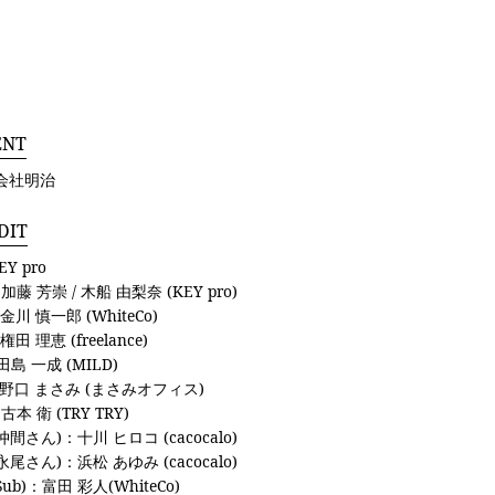
ENT
会社明治
DIT
Y pro
加藤 芳崇 / 木船 由梨奈 (KEY pro)
：金川 慎一郎 (WhiteCo)
田 理恵 (freelance)
田島 一成 (MILD)
：野口 まさみ (まさみオフィス)
古本 衛 (TRY TRY)
(仲間さん)：十川 ヒロコ (cacocalo)
(永尾さん)：浜松 あゆみ (cacocalo)
(Sub)：富田 彩人(WhiteCo)