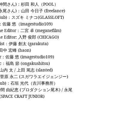
(仲間さん)：杉田 和人（POOL）
永尾さん)：山田 今日子 (freelance)
Sub)：スズキ ミナコ(GLASSLOFT)
佐藤 悠（imagestudio109)
ine Editor：二宮 卓 (meganefilm)
ne Editor: 入野 俊郎 (CHICAGO)
rist：伊藤 創太 (garakuta)
田中 宏峰 (haon)
r：佐藤 悠 (imagestudio109)
c：福島 節 (ongakushitsu)
内 太 / 上田 篤志 (slanted)
：菅原 永二 (スガワラエイジェンジー)
(sub)：石垣 光代（吉川事務所）
間 由紀恵 (プロダクション尾木) / 永尾
SPACE CRAFT JUNIOR)