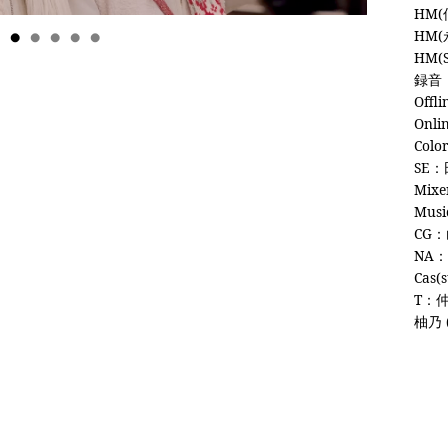
HM
HM(
HM(
録音：
Offl
Onli
Colo
SE：
Mixe
Musi
CG：山
NA
Cas
T：仲
柚乃 (