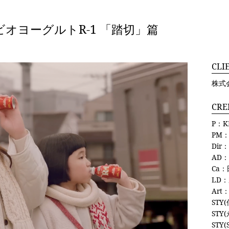
オヨーグルトR-1 「踏切」篇
CLI
株式
CRE
P：KE
PM：
Dir
AD：権
Ca：
LD
Art：
STY
STY
STY