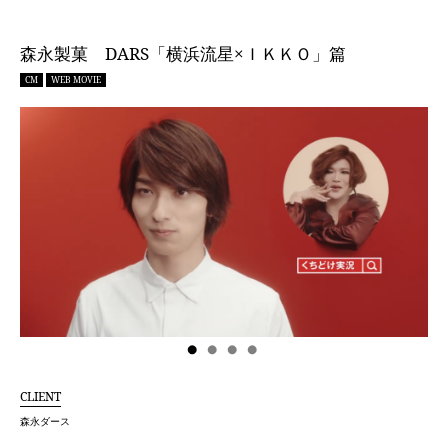
森永製菓 DARS「横浜流星×ＩＫＫＯ」篇
CM
WEB MOVIE
CLIENT
森永ダース