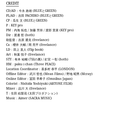
CREDIT
CD/AD：今永 政雄 (BLUEとGREEN)
PL/AD：吉田 PACHIKO (BLUEとGREEN)
CP：瓜生 文 (BLUEとGREEN)
P：KEY pro
PM：内海 拓也 / 加藤 芳崇 / 渡部 里菜 (KEY pro)
Dir：渡邊 哲 (hoth)
助監督：吉原 通克 (freelance)
Ca：櫻井 大輔 / 岡 亮平 (freelance)
LD：田上 直人 (Flip book)
Art：秋葉 悦子 (freelance)
STY：有本 祐輔 (7回の裏) / 釘宮 一彰 (hoth)
HM：paku☆chan (Three PEACE)
Location Coordinator：喜多村 恭平 (LONDON)
Offline Editor：武川 哲也 (Mean Films) / 野地 昭男 (Mcray)
Online Editor：冨田 早希子 (Omnibus Japan)
Colorist：Nishida Yoshiyuki (ARTONE FILM)
Mixer：品川 大 (freelance)
T：生田 絵梨花 (太田プロダクション)
Music：Aimer (SACRA MUSIC)