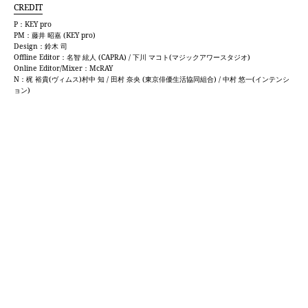
CREDIT
P：KEY pro
PM：藤井 昭嘉 (KEY pro)
Design：鈴木 司
Offline Editor：名智 絃人 (CAPRA) / 下川 マコト(マジックアワースタジオ)
Online Editor/Mixer：McRAY
N：梶 裕貴(ヴィムス)村中 知 / 田村 奈央 (東京俳優生活協同組合) / 中村 悠一(インテンシ
ョン)