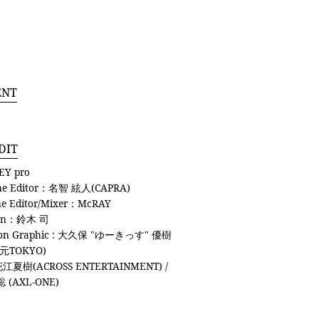
ENT
DIT
Y pro
ine Editor：名智 絃人(CAPRA)
ne Editor/Mixer：McRAY
ign：鈴木 司
ion Graphic : 大久保 "ゆーきっす" 優樹
元TOKYO)
江夏樹(ACROSS ENTERTAINMENT) /
 (AXL-ONE)