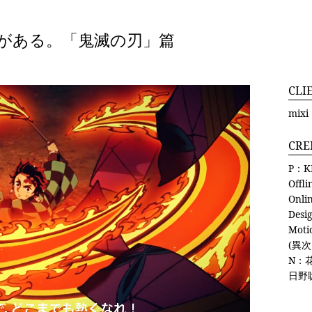
トがある。「鬼滅の刃」篇
CLI
mixi
CRE
P：KE
Offl
Onli
Des
Mot
(異次
N：花
日野聡