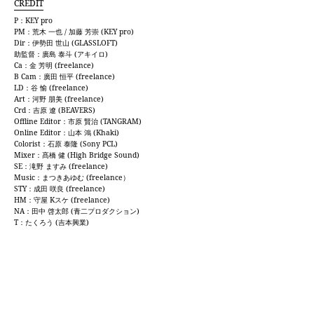
CREDIT
P：KEY pro
PM：荒木 一也 / 加藤 芳崇 (KEY pro)
Dir：伊勢田 世山 (GLASSLOFT)
助監督：廣島 泰斗 (アキイロ)
Ca：金 芳明 (freelance)
B Cam：廣田 恒平 (freelance)
LD：谷 愉 (freelance)
Art：河野 朋美 (freelance)
Crd：吉原 遼 (BEAVERS)
Offline Editor：市原 賢治 (TANGRAM)
Online Editor：山本 鴻 (Khaki)
Colorist：石原 泰隆 (Sony PCL)
Mixer：髙橋 健 (High Bridge Sound)
SE：滝野 ますみ (freelance)
Music：まつきあゆむ (freelance）
STY：成田 咲良 (freelance)
HM：守屋 Kスケ (freelance)
NA：田中 啓太郎 (青二プロダクション)
T：たくろう (吉本興業)